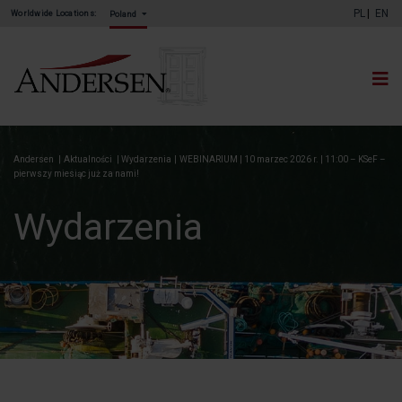
PL
EN
Worldwide Locations:
Poland
Andersen
|
Aktualności
|
Wydarzenia
|
WEBINARIUM | 10 marzec 2026 r. | 11:00 – KSeF –
pierwszy miesiąc już za nami!
Wydarzenia