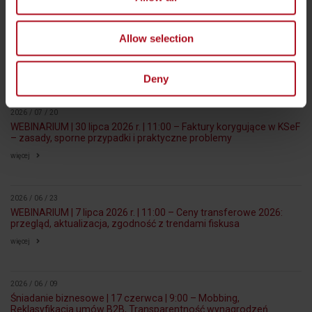
Nowe przepisy o mobbingu i dyskryminacji– nowelizacja Kodeksu
pracy
Allow selection
więcej
Deny
WYDARZENIA
2026 / 07 / 20
WEBINARIUM | 30 lipca 2026 r. | 11:00 – Faktury korygujące w KSeF
– zasady, sporne przypadki i praktyczne problemy
więcej
2026 / 06 / 23
WEBINARIUM | 7 lipca 2026 r. | 11:00 – Ceny transferowe 2026:
przegląd, aktualizacja, zgodność z trendami fiskusa
więcej
2026 / 06 / 09
Śniadanie biznesowe | 17 czerwca | 9:00 – Mobbing,
Reklasyfikacja umów B2B, Transparentność wynagrodzeń