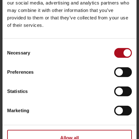
our social media, advertising and analytics partners who
2026 / 06 / 25
may combine it with other information that you’ve
Dawid Mielcarski
Igor Suchecki
provided to them or that they’ve collected from your use
Raportowanie ESG w praktyce – Nowe obowiązki dotyczące
of their services.
opakowań
Rzeczpospolita
Consent
NEWSLETTERY
Necessary
Selection
2026 / 07 / 29
LEGAL ALERT: AI Act – co przedsiębiorca musi wiedzieć przed 2
sierpnia 2026
Preferences
więcej
Statistics
2026 / 07 / 16
European Employment Insights: Lipiec 2026 – AI w miejscu pracy i
kluczowe zmiany w europejskim prawie pracy
Marketing
więcej
2026 / 07 / 14
Allow all