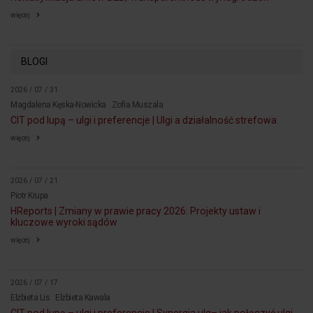
więcej
BLOGI
2026 / 07 / 31
Magdalena Kęska-Nowicka
Zofia Muszala
CIT pod lupą – ulgi i preferencje | Ulgi a działalność strefowa
więcej
2026 / 07 / 21
Piotr Krupa
HReports | Zmiany w prawie pracy 2026: Projekty ustaw i
kluczowe wyroki sądów
więcej
2026 / 07 / 17
Elżbieta Lis
Elżbieta Kawala