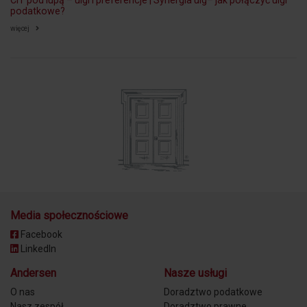
CIT pod lupą – ulgi i preferencje | Synergia ulg– jak połączyć ulgi
podatkowe?
więcej
Media społecznościowe
Facebook
LinkedIn
Andersen
Nasze usługi
O nas
Doradztwo podatkowe
Nasz zespół
Doradztwo prawne