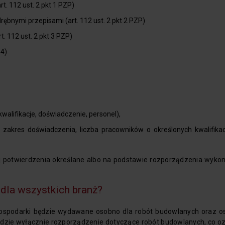
. 112 ust. 2 pkt 1 PZP)
rębnymi przepisami (art. 112 ust. 2 pkt 2 PZP)
. 112 ust. 2 pkt 3 PZP)
 4)
kwalifikacje, doświadczenie, personel),
 zakres doświadczenia, liczba pracowników o określonych kwalifikac
jej potwierdzenia określane albo na podstawie rozporządzenia wyk
dla wszystkich branż?
gospodarki będzie wydawane osobno dla robót budowlanych oraz o
ędzie wyłącznie rozporządzenie dotyczące robót budowlanych, co o