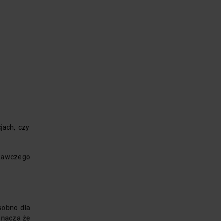
jach, czy
onawczego
sobno dla
znacza że