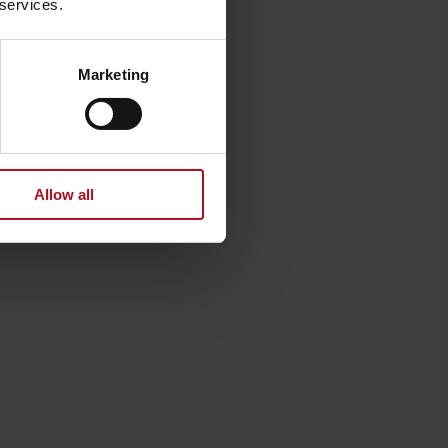
 services.
Marketing
zących
dzoru nad
Allow all
ujący sam
egłości w