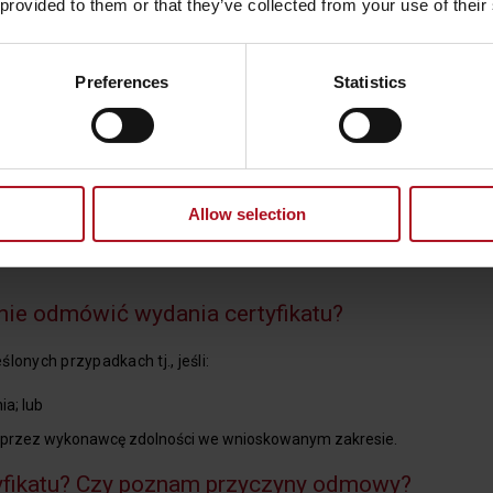
 provided to them or that they’ve collected from your use of their
wierdzające brak wykluczenia lub zdolności?
Preferences
Statistics
o jej zawarciu.
am zwrócić się o wydanie dokumentów dotyc
mację z KRK zarówno w procedurze certyfikacji oraz w ramach na
Allow selection
ożna złożyć oświadczenie o wyrażeniu zgody, aby podmiot certyfik
owego oraz ZUS o wydanie dokumentów potwierdzających brak zal
nie odmówić wydania certyfikatu?
onych przypadkach tj., jeśli:
ia; lub
ia przez wykonawcę zdolności we wnioskowanym zakresie.
yfikatu? Czy poznam przyczyny odmowy?