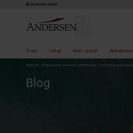
Andersen Global
O nas
Usługi
Nasz zespół
Aktualności
Andersen
|
Blog o prawie i własności intelektualnej
|
Certyfikacja wykonawcó
Blog