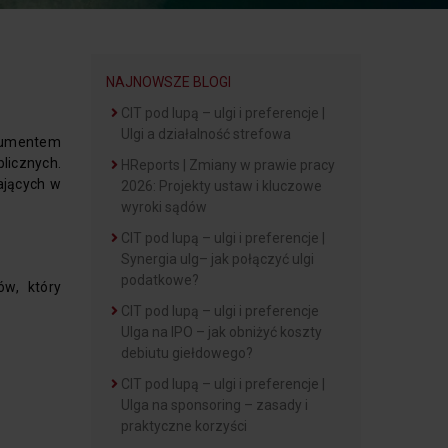
NAJNOWSZE BLOGI
CIT pod lupą – ulgi i preferencje |
Ulgi a działalność strefowa
rumentem
licznych.
HReports | Zmiany w prawie pracy
ających w
2026: Projekty ustaw i kluczowe
wyroki sądów
CIT pod lupą – ulgi i preferencje |
Synergia ulg– jak połączyć ulgi
podatkowe?
w, który
CIT pod lupą – ulgi i preferencje
Ulga na IPO – jak obniżyć koszty
debiutu giełdowego?
CIT pod lupą – ulgi i preferencje |
Ulga na sponsoring – zasady i
praktyczne korzyści