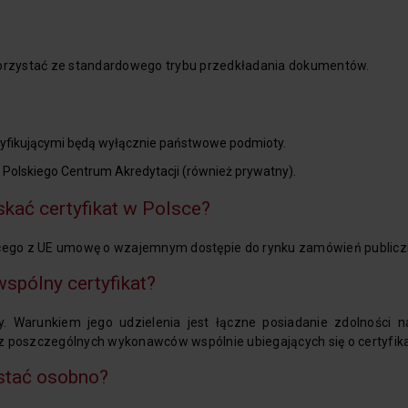
skorzystać ze standardowego trybu przedkładania dokumentów.
rtyfikującymi będą wyłącznie państwowe podmioty.
ę Polskiego Centrum Akredytacji (również prywatny).
kać certyfikat w Polsce?
jącego z UE umowę o wzajemnym dostępie do rynku zamówień publicz
spólny certyfikat?
y. Warunkiem jego udzielenia jest łączne posiadanie zdolności n
poszczególnych wykonawców wspólnie ubiegających się o certyfika
stać osobno?