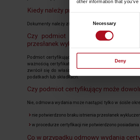
other information that you’ve
Kiedy należy przedłożyć dokumenty pot
Consent
Necessary
Selection
Dokumenty należy złożyć przed zawarciem umowy lub p
Czy podmiot certyfikujący może s
przesłanek wykluczenia?
Podmiot certyfikujący może sam występować o infor
Deny
ważnością certyfikatu. Ponadto, po zawarciu umowy m
zwrócił się do właściwych organów – urzędu skarb
podatkach lub składkach.
Czy podmiot certyfikujący może dowol
Nie, odmowa wydania może nastąpić tylko w ściśle określ
nie potwierdzono braku istnienia przesłanek wykluczen
w procedurze certyfikacji nie potwierdzono posiadan
Co w przypadku odmowy wydania cert