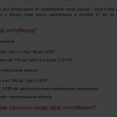
tu jest zobowiązany do uzasadnienia swojej decyzji – musi podać
 z decyzji może złożyć zastrzeżenia w terminie 21 dni do 
ąć certyfikacją?
zakresie:
t. 1 pkt 1-5 i/lub 108 ust. 2 PZP;
 w art. 109 ust.1 pkt 1-5 oraz pkt 7-10 PZP.
a wykluczeniu zawsze:
art. 108 ust. 1 pkt 1-5 PZP.
. 2 PZP dot. ukrycia informacji o beneficjencie rzeczywistym
wnych – można wskazać wybrane.
lub zdolności mogę objąć certyfikatem?