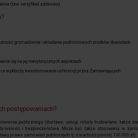
ia (tzw. certyfikat zdolności)
m?
ieczności gromadzenia i składania podmiotowych środków dowodach
ienie się na jej merytorycznych aspektach
co wykluczy kwestionowanie referencji przez Zamawiających
ich postępowaniach?
ówienia publicznego (dostawy, usługi, roboty budowlane, także z
obronności i bezpieczeństwa. Może być także stosowany w zam
awy prawo zamówień publicznych tj. o wartości poniżej 130.000 zł).