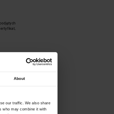
podjętych
ertyfikat,
reślony w
About
ikacji to
se our traffic. We also share
ześniej –
ers who may combine it with