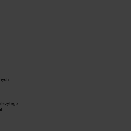
nych.
ależytego
t.